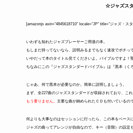
☆ジャズスタ
[amazonjs asin=”4845618710″ locale=”JP” tit
いわずも知れたジャズプレーヤーご用達の本。
もしまだ持ってないなら、説明みるまでもなく速攻でポチっ
いやだって本のタイトル見てくださいよ。バイブルですよ！
ちなみにこの『ジャズスタンダードバイブル』は『黒本（く
じゃあ、何で黒本が必要なのか。簡単に説明しましょう。
まず、全227曲のジャズスタンダードが収録されており、こ
もう要りません。
主要な曲が納められたＣＤも付いているの
何よりも大事なのはセッションに行ったら、この本をベース
ジャズの曲ってアレンジが自由なので、キー（音階）の設定