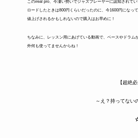
このireal pro、今凄い勢いでジャズプレーヤーに認知さ
ロードしたときは800円くらいだったのに、今1600円にな
値上げされるかもしれないので購入はお早めに！
ちなみに、レッスン用にあげている動画で、ベースやドラムがつい
外何も使ってませんからね！
【超絶必
～え？持ってない