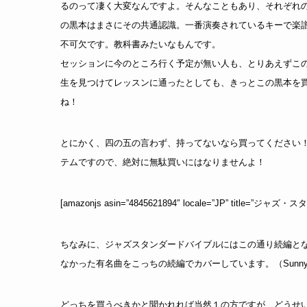
るのって凄く大変なんですよ。そんなこともあり、それぞれ
の黒本はまさにその共通認識。一番演奏されているキーで楽
不可欠です。教科書みたいなもんです。
セッションに今のところ行く予定が無い人も、とりあえずこ
生を見つけてレッスンに通ったとしても、きっとこの黒本を
ね！
とにかく、四の五の言わず、持ってないなら買ってください！
テムですので、絶対に無駄買いにはなりませんよ！
[amazonjs asin=”4845621894″ locale=”JP” ti
ちなみに、ジャズスタンダードバイブルにはこの通り続編と
なかった有名曲をこっちの続編でカバーしています。（SunnyとかT
どっちを買うべきかと聞かれれば当然１の方ですが、どうせ