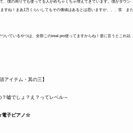
れていて、僕の周りでも使ってる人がめちゃくちゃ増えてきています。僕がダウン
ってますね！まあ1万くらいしてもその価値はあるとは思いますが、、、笑 ま
ているやつは、全部このireal pro使ってますからね！逆に言うとこれ以
須アイテム・其の三】
の？嘘でしょ？え？ってレベル～
☆電子ピアノ☆