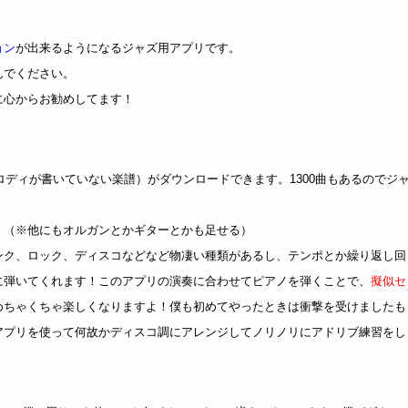
ョン
が出来るようになるジャズ用アプリです。
んでください。
に心からお勧めしてます！
ロディが書いていない楽譜）がダウンロードできます。1300曲もあるのでジ
！（※他にもオルガンとかギターとかも足せる）
ンク、ロック、ディスコなどなど物凄い種類があるし、テンポとか繰り返し回
に弾いてくれます！このアプリの演奏に合わせてピアノを弾くことで、
擬似セ
めちゃくちゃ楽しくなりますよ！僕も初めてやったときは衝撃を受けましたも
、このアプリを使って何故かディスコ調にアレンジしてノリノリにアドリブ練習をし