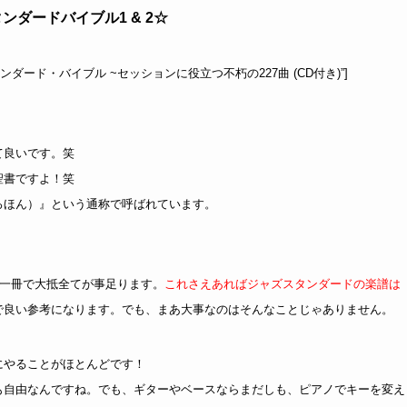
ンダードバイブル1 & 2☆
le=”ジャズ・スタンダード・バイブル ~セッションに役立つ不朽の227曲 (CD付き)”]
て良いです。笑
聖書ですよ！笑
ろほん）』という通称で呼ばれています。
れ一冊で大抵全てが事足ります。
これさえあればジャズスタンダードの楽譜は
で良い参考になります。でも、まあ大事なのはそんなことじゃありません。
にやることがほとんどです！
も自由なんですね。でも、ギターやベースならまだしも、ピアノでキーを変え