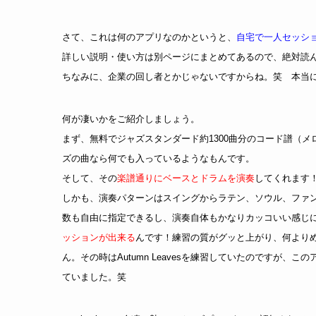
さて、これは何のアプリなのかというと、
自宅で一人セッシ
詳しい説明・使い方は別ページにまとめてあるので、絶対読
ちなみに、企業の回し者とかじゃないですからね。笑 本当
何が凄いかをご紹介しましょう。
まず、無料でジャズスタンダード約1300曲分のコード譜（メ
ズの曲なら何でも入っているようなもんです。
そして、その
楽譜通りにベースとドラムを演奏
してくれます
しかも、演奏パターンはスイングからラテン、ソウル、ファ
数も自由に指定できるし、演奏自体もかなりカッコいい感じ
ッションが出来る
んです！練習の質がグッと上がり、何より
ん。その時はAutumn Leavesを練習していたのですが
ていました。笑