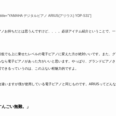
”JP” title=”YAMAHA デジタルピアノ ARIUS(アリウス) YDP-S31″]
アノお持ちだとは思うんですけど、、、。必須アイテム紹介ということで、一
最低でも上に乗せたレベルの電子ピアノに変えた方が絶対いいです。また、グ
るなら電子ピアノがあった方がいいと思います。やっぱり、グランドピアノさ
習できるっていうのは、この上ない程魅力的ですよ。
は違いますが僕が使用している電子ピアノと同じものです。ARIUSってどんな
すんごい無難。」