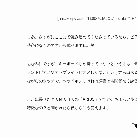
[amazonjs asin=”B0027CMJXU” locale=
まあ、さすがにここまで読み進めてくださっているなら、ピ
番必須なものですから載せますね。笑
ちなみにですが、キーボードしか持っていないという方も、
ランドピアノやアップライトピアノしかないという方も出来
ながらのタッチで、ヘッドホンつければ深夜でも関係なく練
ここに乗せたＹＡＭＡＨＡの「ARIUS」ですが、ちょっと型
特徴なの？と聞かれたら僕ならこう答えます。
「