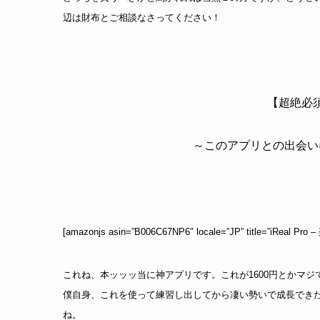
辺は財布とご相談なさってください！
【超絶必
～このアプリとの出会い
[amazonjs asin=”B006C67NP6″ locale=”JP” title=”iRea
これね、本ッッッ当に神アプリです。これが1600円とかマ
僕自身、これを使って練習し出してから凄い勢いで成長でき
ね。