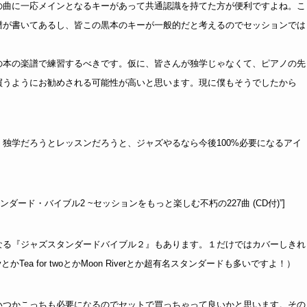
の曲に一応メインとなるキーがあって共通認識を持てた方が便利ですよね。こ
譜が書いてあるし、皆この黒本のキーが一般的だと考えるのでセッションでは
の本の楽譜で練習するべきです。仮に、皆さんが独学じゃなくて、ピアノの先
買うようにお勧めされる可能性が高いと思います。現に僕もそうでしたから
独学だろうとレッスンだろうと、ジャズやるなら今後100%必要になるアイ
tle=”ジャズ・スタンダード・バイブル2 ~セッションをもっと楽しむ不朽の227曲 (CD付)”]
なる『ジャズスタンダードバイブル２』もあります。１だけではカバーしきれ
ea for twoとかMoon Riverとか超有名スタンダードも多いですよ！）
いつかこっちも必要になるのでセットで買っちゃって良いかと思います。その