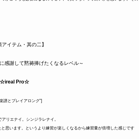
須アイテム・其の二】
に感謝して黙祷捧げたくなるレベル～
☆ireal Pro☆
l Pro – 楽譜とプレイアロング”]
ジでアリエナイ。シンジラレナイ。
たと思います。というより練習が楽しくなるから練習量が倍増した感じです