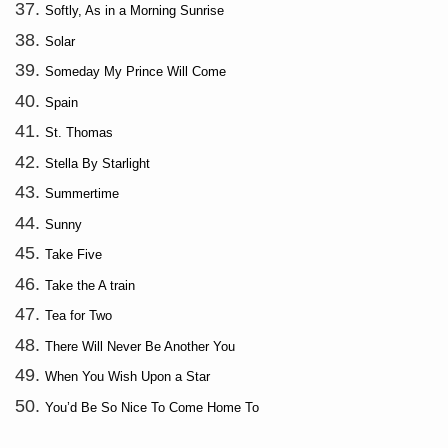
Softly, As in a Morning Sunrise
Solar
Someday My Prince Will Come
Spain
St. Thomas
Stella By Starlight
Summertime
Sunny
Take Five
Take the A train
Tea for Two
There Will Never Be Another You
When You Wish Upon a Star
You’d Be So Nice To Come Home To