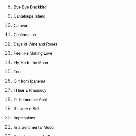
Bye Bye Blackbird
Cantaloupe Island
Caravan
Confirmation
Days of Wine and Roses
Feel like Making Love
Fly Me to the Moon
Four
Girl from Ipanema
I Hear a Rhapsody
I’ll Remember April
If I were a Bell
Impressions
In a Sentimental Mood