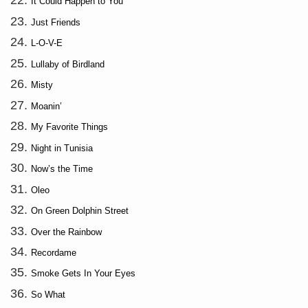
It Could Happen to You
Just Friends
L-O-V-E
Lullaby of Birdland
Misty
Moanin’
My Favorite Things
Night in Tunisia
Now’s the Time
Oleo
On Green Dolphin Street
Over the Rainbow
Recordame
Smoke Gets In Your Eyes
So What