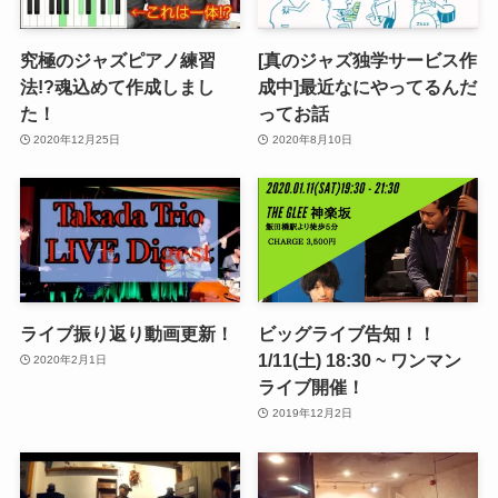
究極のジャズピアノ練習
[真のジャズ独学サービス作
法!?魂込めて作成しまし
成中]最近なにやってるんだ
た！
ってお話
2020年12月25日
2020年8月10日
ライブ振り返り動画更新！
ビッグライブ告知！！
1/11(土) 18:30 ~ ワンマン
2020年2月1日
ライブ開催！
2019年12月2日