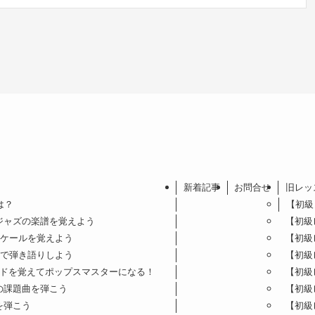
新着記事
お問合せ
旧レッ
は？
【初級
ジャズの楽譜を覚えよう
【初級
スケールを覚えよう
【初級
ドで弾き語りしよう
【初級
ードを覚えてポップスマスターになる！
【初級
の課題曲を弾こう
【初級
を弾こう
【初級