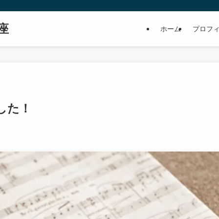
座
ホーム
プロフ
した！