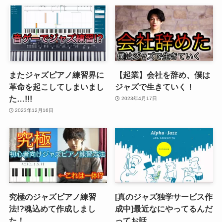
またジャズピアノ練習界に
【起業】会社を辞め、僕は
革命を起こしてしまいまし
ジャズで生きていく！
た…!!!
2023年4月17日
2023年12月16日
究極のジャズピアノ練習
[真のジャズ独学サービス作
法!?魂込めて作成しまし
成中]最近なにやってるんだ
た！
ってお話